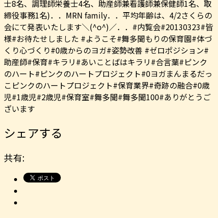
士8名、調理師栄養士4名、助産師兼看護師兼保健師1名、取
締役事務1名)．．MRN family．．平均年齢は、4/2さくらの
会にて発表いたします＼(^o^)／．．#内覧会#20130323#皆
様#お待たせしました #ようこそ#舞多聞もりの保育園#体づ
くり心づくり#0歳からのヨガ#姿勢改善 #ゼロポジション#
助産師#保育#キラリ#あいことばはキラリ#合言葉#ピンク
のハート#ピンクのハートプロジェクト#0ヨガまんまるだっ
こピンクのハートプロジェクト#保育業界#奇跡の融合#0歳
児#1歳児#2歳児#保育室#舞多聞#舞多聞100#ありがとうご
ざいます
シェアする
共有: